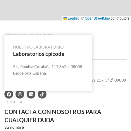
Leaflet
|
©
OpenStreetMap
contributors
INFORMACIÓN DE CONTACTO
CONTÁCTANOS
NUESTRO LABORATORIO
+34 675 50 79 28
Laboratorios Epicode
office@clavea.com
S.L, Rambla Cataluña 117,3o2o, 08008
Barcelona-España.
Epicode Laboratoires, S.L Rambla de Catalunya 117, 3º 2ª 08008
Barcelona
CONSULTA
CONTACTA CON NOSOTROS PARA
CUALQUIER DUDA
Su nombre