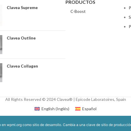
PRODUCTOS
Clavea Supreme
P
C-Boost
S
P
Clavea Outline
Clavea Collagen
All Rights Reserved © 2024 Clavea® | Epicode Laboratoires, Spain
English
(
Inglés
)
Español
do en
wpml.org
como sitio de desarrollo. Cambia a una clave de sitio de producci