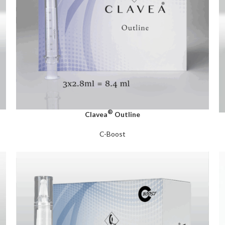
®
Clavea
Outline
C-Boost