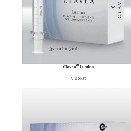
®
Clavea
Lumina
C-Boost