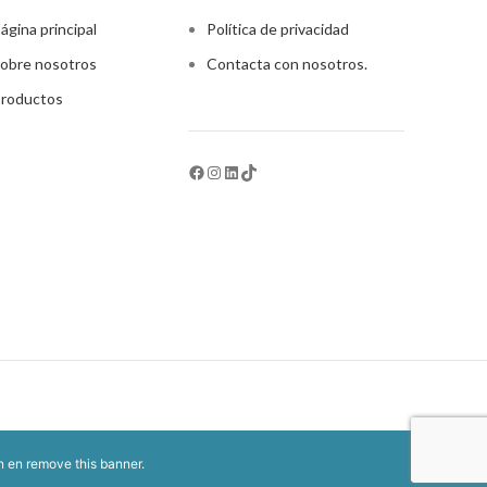
ágina principal
Política de privacidad
obre nosotros
Contacta con nosotros.
roductos
ón en
remove this banner
.