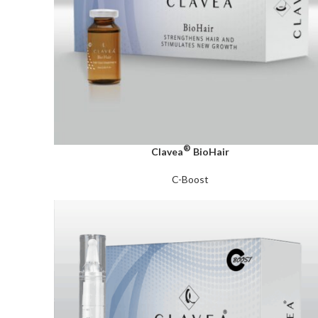
®
Clavea
BioHair
C-Boost