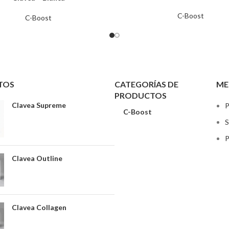
C-Boost
C-Boost
TOS
CATEGORÍAS DE
ME
PRODUCTOS
Clavea Supreme
P
C-Boost
S
P
Clavea Outline
Clavea Collagen