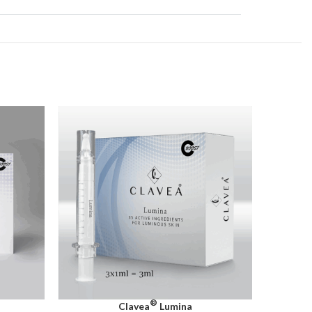
®
Clavea
Lumina