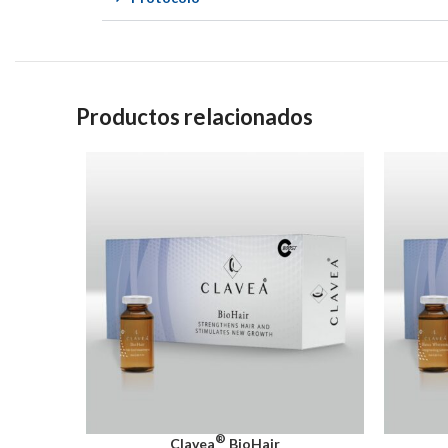
Productos relacionados
®
Clavea
BioHair