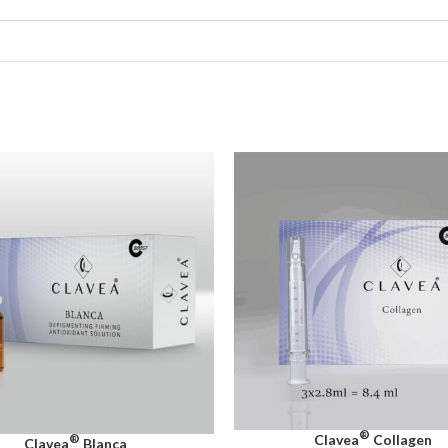
®
®
Clavea
Collagen
Clavea
Blanca