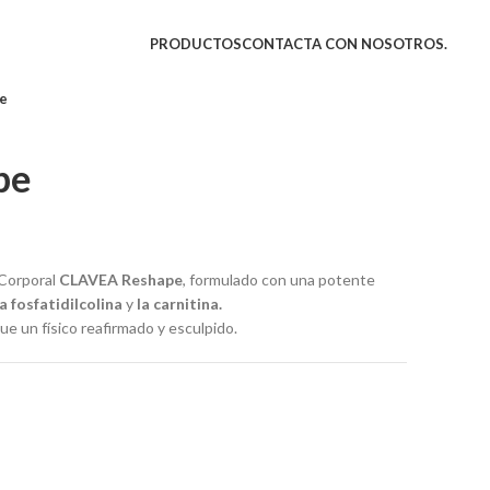
PRODUCTOS
CONTACTA CON NOSOTROS.
e
pe
Corporal
CLAVEA Reshape
, formulado con una potente
la fosfatidilcolina
y
la carnitina.
ue un físico reafirmado y esculpido.